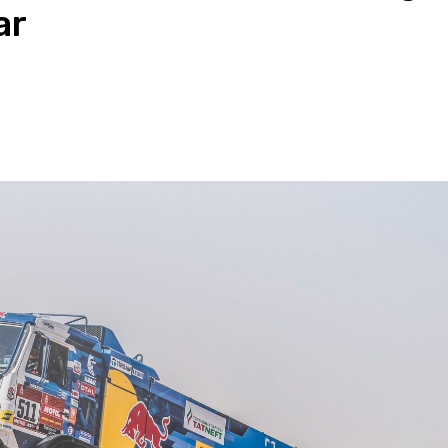
ar
App
Email
Drucken