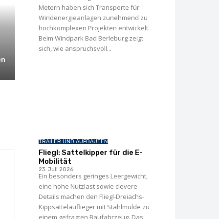
Metern haben sich Transporte für
Windenergie­anlagen zunehmend zu
hochkomplexen Projekten entwickelt.
Beim Windpark Bad Berleburg zeigt
sich, wie anspruchsvoll...
en
TRAILER UND AUFBAUTEN
Fliegl: Sattelkipper für die E-
Mobilität
23. Juli 2026
Ein besonders geringes Leergewicht,
eine hohe Nutzlast sowie clevere
Details machen den Fliegl-Dreiachs-
Kippsattelauflieger mit Stahlmulde zu
einem gefragten Baufahrzeug. Das