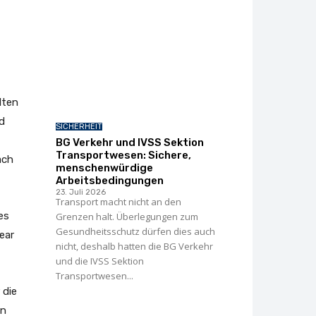
lten
d
SICHERHEIT
BG Verkehr und IVSS Sektion
Transportwesen: Sichere,
ach
menschenwürdige
Arbeitsbedingungen
23. Juli 2026
Transport macht nicht an den
es
Grenzen halt. Überlegungen zum
Gesundheitsschutz dürfen dies auch
ear
nicht, deshalb hatten die BG Verkehr
und die IVSS Sektion
Transportwesen...
 die
en