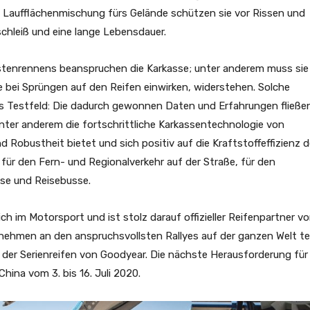
le Laufflächenmischung fürs Gelände schützen sie vor Rissen und
chleiß und eine lange Lebensdauer.
enrennens beanspruchen die Karkasse; unter anderem muss sie
 bei Sprüngen auf den Reifen einwirken, widerstehen. Solche
s Testfeld: Die dadurch gewonnen Daten und Erfahrungen fließen
unter anderem die fortschrittliche Karkassentechnologie von
d Robustheit bietet und sich positiv auf die Kraftstoffeffizienz 
für den Fern- und Regionalverkehr auf der Straße, für den
sse und Reisebusse.
ch im Motorsport und ist stolz darauf offizieller Reifenpartner v
ehmen an den anspruchsvollsten Rallyes auf der ganzen Welt tei
 der Serienreifen von Goodyear. Die nächste Herausforderung für
hina vom 3. bis 16. Juli 2020.