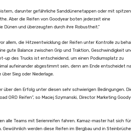
istern, darunter gefährliche Sanddünenetappen oder mit spitzen
nthe. Aber die Reifen von Goodyear boten jederzeit eine
die Dünen und überzeugten durch ihre Robustheit.“
r allem, die Hitzeentwicklung der Reifen unter Kontrolle zu beha
ine gute Balance zwischen Grip und Traktion, Geschwindigkeit un
 Set-up des Trucks ist entscheidend, um einen Podiumsplatz zu
timal aufeinander abgestimmt sein, denn am Ende entscheidet n
 über Sieg oder Niederlage.
 über den Erfolg unter diesen sehr schwierigen Bedingungen. Di
froad ORD Reifen“, so Maciej Szymanski, Director Marketing Goody
n alle Teams mit Serienreifen fahren. Kamaz-master hat sich für
. Gewöhnlich werden diese Reifen im Bergbau und in Steinbrüch