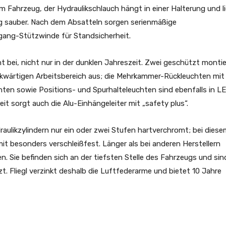
am Fahrzeug, der Hydraulikschlauch hängt in einer Halterung und l
ng sauber. Nach dem Absatteln sorgen serienmäßige
ang-Stützwinde für Standsicherheit.
ht bei, nicht nur in der dunklen Jahreszeit. Zwei geschützt monti
kwärtigen Arbeitsbereich aus; die Mehrkammer-Rückleuchten mit
ten sowie Positions- und Spurhalteleuchten sind ebenfalls in L
it sorgt auch die Alu-Einhängeleiter mit „safety plus“.
ulikzylindern nur ein oder zwei Stufen hartverchromt; bei diese
it besonders verschleißfest. Länger als bei anderen Herstellern
. Sie befinden sich an der tiefsten Stelle des Fahrzeugs und sin
. Fliegl verzinkt deshalb die Luftfederarme und bietet 10 Jahre