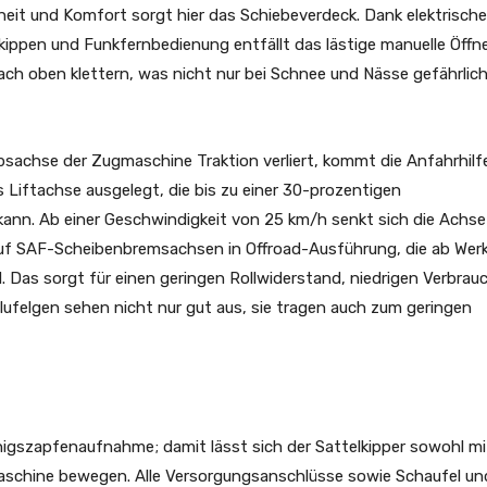
eit und Komfort sorgt hier das Schiebeverdeck. Dank elektrisch
ippen und Funkfernbedienung entfällt das lästige manuelle Öffn
ach oben klettern, was nicht nur bei Schnee und Nässe gefährlic
sachse der Zugmaschine Traktion verliert, kommt die Anfahrhilf
als Liftachse ausgelegt, die bis zu einer 30-prozentigen
nn. Ab einer Geschwindigkeit von 25 km/h senkt sich die Achse
auf SAF-Scheibenbremsachsen in Offroad-Ausführung, die ab Werk
. Das sorgt für einen geringen Rollwiderstand, niedrigen Verbrau
Alufelgen sehen nicht nur gut aus, sie tragen auch zum geringen
Königszapfenaufnahme; damit lässt sich der Sattelkipper sowohl mi
maschine bewegen. Alle Versorgungsanschlüsse sowie Schaufel un