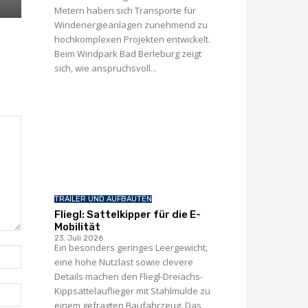
Metern haben sich Transporte für
Windenergie­anlagen zunehmend zu
hochkomplexen Projekten entwickelt.
Beim Windpark Bad Berleburg zeigt
sich, wie anspruchsvoll...
TRAILER UND AUFBAUTEN
Fliegl: Sattelkipper für die E-
Mobilität
23. Juli 2026
Ein besonders geringes Leergewicht,
Name:*
eine hohe Nutzlast sowie clevere
Details machen den Fliegl-Dreiachs-
E-
Kippsattelauflieger mit Stahlmulde zu
Mail:*
einem gefragten Baufahrzeug. Das