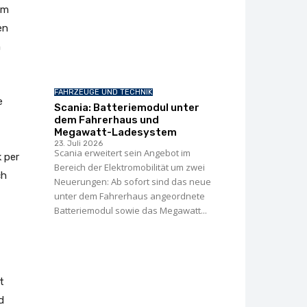
em
en
h
FAHRZEUGE UND TECHNIK
e
Scania: Batteriemodul unter
dem Fahrerhaus und
Megawatt-Ladesystem
23. Juli 2026
Scania erweitert sein Angebot im
 per
Bereich der Elektromobilität um zwei
ch
Neuerungen: Ab sofort sind das neue
unter dem Fahrerhaus angeordnete
Batteriemodul sowie das Megawatt...
t
d