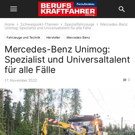
Home
Schwerpunkt-Themen
Spezialfahrzeuge
Mercedes-Benz
Unimog: Spezialist und Universaltalent für alle Fälle
Fahrzeuge und Technik
Hersteller
Mercedes-Benz
Mercedes-Benz Unimog:
Schwerpunkt-Themen
Sonderfahrzeuge
Spezialfahrzeuge
Spezialist und Universaltalent
für alle Fälle
0
17. November 2022