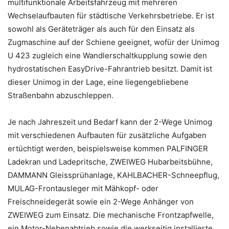
multifunktionale Arbeitsfahrzeug mit mehreren
Wechselaufbauten für städtische Verkehrsbetriebe. Er ist
sowohl als Geräteträger als auch für den Einsatz als
Zugmaschine auf der Schiene geeignet, wofür der Unimog
U 423 zugleich eine Wandlerschaltkupplung sowie den
hydrostatischen EasyDrive-Fahrantrieb besitzt. Damit ist
dieser Unimog in der Lage, eine liegengebliebene
Straßenbahn abzuschleppen.
Je nach Jahreszeit und Bedarf kann der 2-Wege Unimog
mit verschiedenen Aufbauten für zusätzliche Aufgaben
ertüchtigt werden, beispielsweise kommen PALFINGER
Ladekran und Ladepritsche, ZWEIWEG Hubarbeitsbühne,
DAMMANN Gleissprühanlage, KAHLBACHER-Schneepflug,
MULAG-Frontausleger mit Mähkopf- oder
Freischneidegerät sowie ein 2-Wege Anhänger von
ZWEIWEG zum Einsatz. Die mechanische Frontzapfwelle,
ein Motor-Nebenabtrieb sowie die werkseitig installierte,