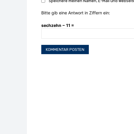
Speichere meinen Namen, E-Mail und Webseite
Bitte gib eine Antwort in Ziffern ein:
sechzehn − 11 =