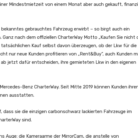
er Mindestmietzeit von einem Monat aber auch gekauft, finanzi
its bekanntes gebrauchtes Fahrzeug erwirbt – so birgt auch ein
 Ganz nach dem offiziellen CharterWay Motto „Kaufen Sie nicht 
 tatsächlichen Kauf selbst davon überzeugen, ob der Lkw für die
Nicht nur neue Kunden profitieren von „Rent&Buy“, auch Kunden m
 ab jetzt dafür entscheiden, ihre gemieteten Lkw in den eigenen
i Mercedes-Benz CharterWay. Seit Mitte 2019 können Kunden ihre
inen ausstatten.
f, dass sie die einzigen carbonschwarz lackierten Fahrzeuge im
arterWay sind.
ns Auge: die Kameraarme der MirrorCam, die anstelle von