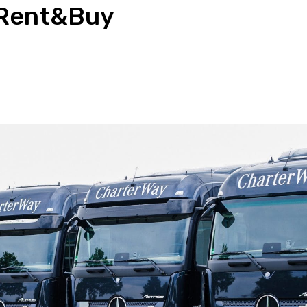
h Rent&Buy
App
Email
Drucken