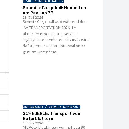
TRAILER UND AUFBAUTEN
Schmitz Cargobull: Neuheiten
am Pavillon 33
23. Juli 2026
Schmitz Cargobull wird während der
IAA TRANSPORTATION 2026 die
aktuellen Produkt- und Service-
Highlights präsentieren. Erstmals wird
dafür der neue Standort Pavillon 33
genutzt. Unter dem...
Name:*
E-
Mail:*
GROSSRAUM- / SCHWERTRANSPORT
Webseite:
SCHEUERLE: Transport von
Rotorblättern
23. Juli 2026
Mit Rotorblattlängen von nahezu 90