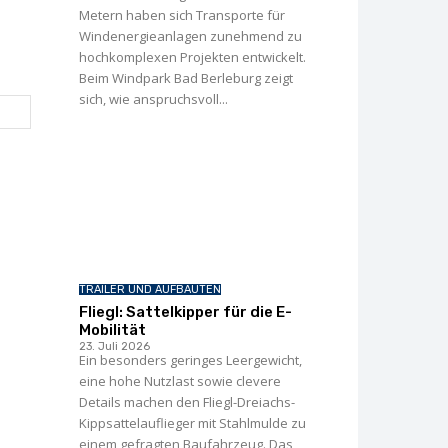
Metern haben sich Transporte für
Windenergie­anlagen zunehmend zu
hochkomplexen Projekten entwickelt.
Beim Windpark Bad Berleburg zeigt
sich, wie anspruchsvoll...
TRAILER UND AUFBAUTEN
Fliegl: Sattelkipper für die E-
Mobilität
23. Juli 2026
Ein besonders geringes Leergewicht,
eine hohe Nutzlast sowie clevere
Details machen den Fliegl-Dreiachs-
Kippsattelauflieger mit Stahlmulde zu
einem gefragten Baufahrzeug. Das