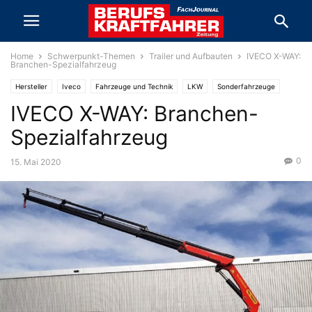
Home
Schwerpunkt-Themen
Trailer und Aufbauten
IVECO X-WAY:
Branchen-Spezialfahrzeug
Hersteller
Iveco
Fahrzeuge und Technik
LKW
Sonderfahrzeuge
IVECO X-WAY: Branchen-
Schwerpunkt-Themen
Trailer und Aufbauten
Spezialfahrzeug
0
15. Mai 2020