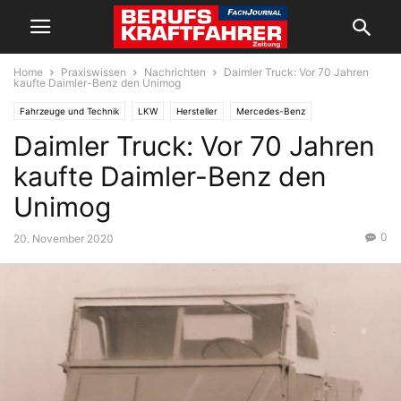
Home
Praxiswissen
Nachrichten
Daimler Truck: Vor 70 Jahren
kaufte Daimler-Benz den Unimog
Fahrzeuge und Technik
LKW
Hersteller
Mercedes-Benz
Daimler Truck: Vor 70 Jahren
Praxiswissen
Nachrichten
Sonderfahrzeuge
kaufte Daimler-Benz den
Unimog
0
20. November 2020