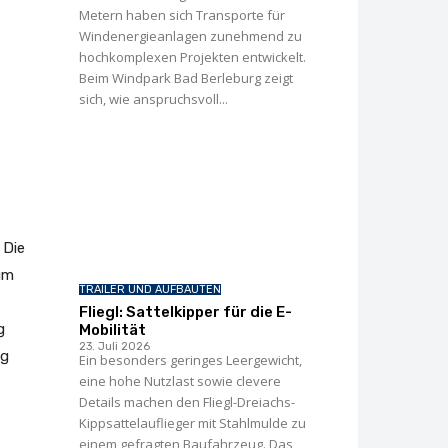
Metern haben sich Transporte für
Windenergie­anlagen zunehmend zu
hochkomplexen Projekten entwickelt.
Beim Windpark Bad Berleburg zeigt
sich, wie anspruchsvoll...
 Die
um
TRAILER UND AUFBAUTEN
Fliegl: Sattelkipper für die E-
g
Mobilität
23. Juli 2026
ng
Ein besonders geringes Leergewicht,
eine hohe Nutzlast sowie clevere
Details machen den Fliegl-Dreiachs-
Kippsattelauflieger mit Stahlmulde zu
einem gefragten Baufahrzeug. Das