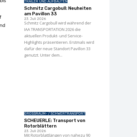
bis
TRAILER UND AUFBAUTEN
Schmitz Cargobull: Neuheiten
e
am Pavillon 33
f
23. Juli 2026
Schmitz Cargobull wird während der
end
IAA TRANSPORTATION 2026 die
aktuellen Produkt- und Service-
Highlights präsentieren. Erstmals wird
dafür der neue Standort Pavillon 33
genutzt. Unter dem...
GROSSRAUM- / SCHWERTRANSPORT
SCHEUERLE: Transport von
Rotorblättern
23. Juli 2026
Mit Rotorblattlängen von nahezu 90