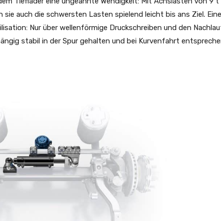
m Tieflader eine ungeahnte Wendigkeit: Mit Achslasten von 9 t 
 sie auch die schwersten Lasten spielend leicht bis ans Ziel. Ein
ilisation: Nur über wellenförmige Druckschreiben und den Nachlau
ängig stabil in der Spur gehalten und bei Kurvenfahrt entsprech