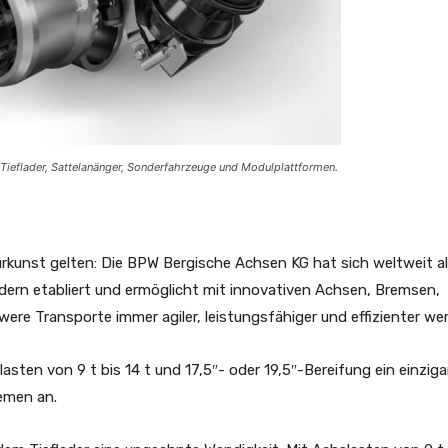
ieflader, Sattelanänger, Sonderfahrzeuge und Modulplattformen.
urkunst gelten: Die BPW Bergische Achsen KG hat sich weltweit a
adern etabliert und ermöglicht mit innovativen Achsen, Bremsen,
re Transporte immer agiler, leistungsfähiger und effizienter we
sten von 9 t bis 14 t und 17,5″- oder 19,5″-Bereifung ein einziga
emen an.