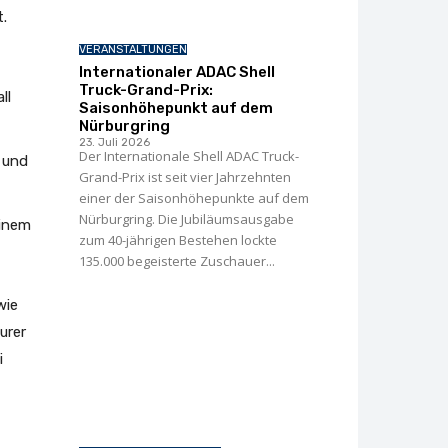
t.
VERANSTALTUNGEN
Internationaler ADAC Shell
Truck-Grand-Prix:
ll
Saisonhöhepunkt auf dem
Nürburgring
23. Juli 2026
Der Internationale Shell ADAC Truck-
 und
Grand-Prix ist seit vier Jahrzehnten
einer der Saisonhöhepunkte auf dem
Nürburgring. Die Jubiläumsausgabe
einem
zum 40-jährigen Bestehen lockte
135.000 begeisterte Zuschauer...
wie
urer
i