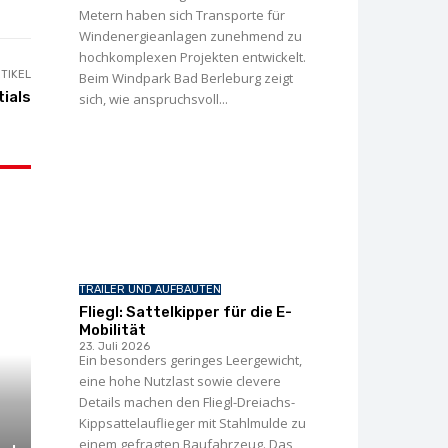
Metern haben sich Transporte für
Windenergie­anlagen zunehmend zu
hochkomplexen Projekten entwickelt.
TIKEL
Beim Windpark Bad Berleburg zeigt
tials
sich, wie anspruchsvoll...
TRAILER UND AUFBAUTEN
Fliegl: Sattelkipper für die E-
Mobilität
23. Juli 2026
Ein besonders geringes Leergewicht,
eine hohe Nutzlast sowie clevere
Details machen den Fliegl-Dreiachs-
Kippsattelauflieger mit Stahlmulde zu
einem gefragten Baufahrzeug. Das