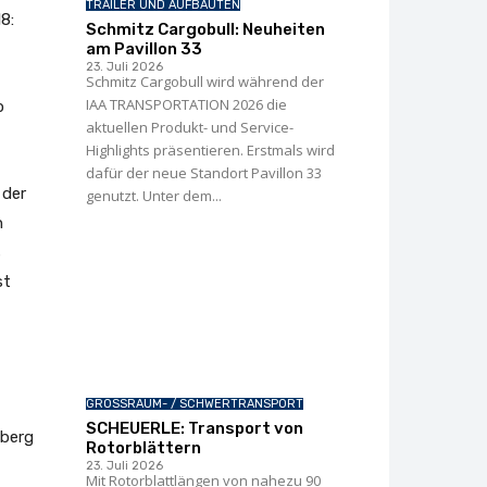
TRAILER UND AUFBAUTEN
8:
Schmitz Cargobull: Neuheiten
am Pavillon 33
23. Juli 2026
Schmitz Cargobull wird während der
IAA TRANSPORTATION 2026 die
b
aktuellen Produkt- und Service-
Highlights präsentieren. Erstmals wird
dafür der neue Standort Pavillon 33
 der
genutzt. Unter dem...
n
s
st
GROSSRAUM- / SCHWERTRANSPORT
SCHEUERLE: Transport von
nberg
Rotorblättern
23. Juli 2026
Mit Rotorblattlängen von nahezu 90