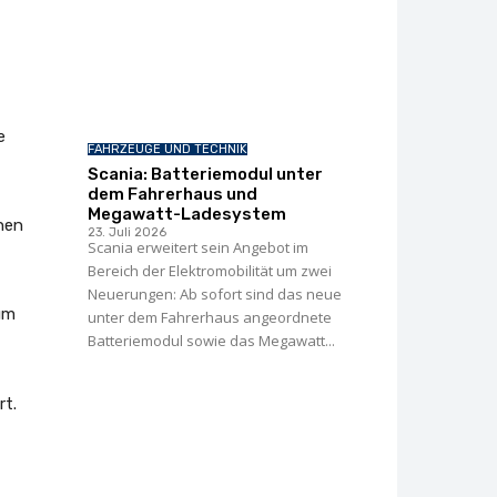
e
FAHRZEUGE UND TECHNIK
Scania: Batteriemodul unter
dem Fahrerhaus und
Megawatt-Ladesystem
chen
23. Juli 2026
Scania erweitert sein Angebot im
Bereich der Elektromobilität um zwei
Neuerungen: Ab sofort sind das neue
aum
unter dem Fahrerhaus angeordnete
Batteriemodul sowie das Megawatt...
rt.