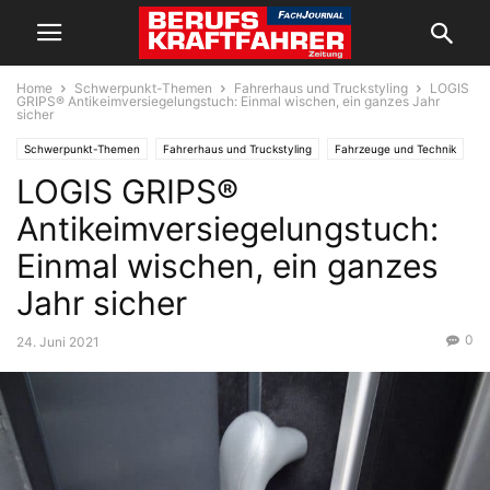
Home
Schwerpunkt-Themen
Fahrerhaus und Truckstyling
LOGIS
GRIPS® Antikeimversiegelungstuch: Einmal wischen, ein ganzes Jahr
sicher
Schwerpunkt-Themen
Fahrerhaus und Truckstyling
Fahrzeuge und Technik
LOGIS GRIPS®
Omnibusse
Antikeimversiegelungstuch:
Einmal wischen, ein ganzes
Jahr sicher
0
24. Juni 2021