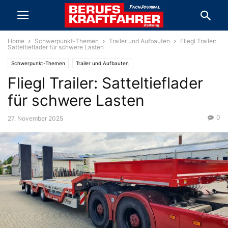
Home
Schwerpunkt-Themen
Trailer und Aufbauten
Fliegl Trailer:
Satteltieflader für schwere Lasten
Schwerpunkt-Themen
Trailer und Aufbauten
Fliegl Trailer: Satteltieflader
für schwere Lasten
0
27. November 2025