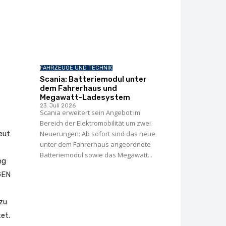
FAHRZEUGE UND TECHNIK
Scania: Batteriemodul unter
dem Fahrerhaus und
Megawatt-Ladesystem
23. Juli 2026
Scania erweitert sein Angebot im
Bereich der Elektromobilität um zwei
eut
Neuerungen: Ab sofort sind das neue
unter dem Fahrerhaus angeordnete
Batteriemodul sowie das Megawatt...
ng
GEN
 zu
et.