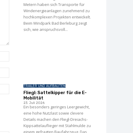
Metern haben sich Transporte für
Windenergie­anlagen zunehmend zu
hochkomplexen Projekten entwickelt.
Beim Windpark Bad Berleburg zeigt
sich, wie anspruchsvoll...
Name:*
E-
Mail:*
TRAILER UND AUFBAUTEN
Webseite:
Fliegl: Sattelkipper für die E-
Mobilität
23. Juli 2026
Ein besonders geringes Leergewicht,
eine hohe Nutzlast sowie clevere
Details machen den Fliegl-Dreiachs-
Kippsattelauflieger mit Stahlmulde zu
einem gefragten Baufahrzeug. Das