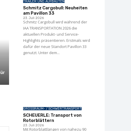
TRAILER UND AUFBAUTEN
Schmitz Cargobull: Neuheiten
am Pavillon 33
23. Juli 2026
Schmitz Cargobull wird während der
IAA TRANSPORTATION 2026 die
aktuellen Produkt- und Service-
Highlights präsentieren. Erstmals wird
dafür der neue Standort Pavillon 33
genutzt. Unter dem...
ür
GROSSRAUM- / SCHWERTRANSPORT
SCHEUERLE: Transport von
Rotorblättern
23. Juli 2026
Mit Rotorblattlängen von nahezu 90