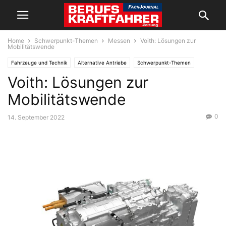
Home
Schwerpunkt-Themen
Messen
Voith: Lösungen zur
Mobilitätswende
Fahrzeuge und Technik
Alternative Antriebe
Schwerpunkt-Themen
Voith: Lösungen zur
Messen
Mobilitätswende
0
14. September 2022