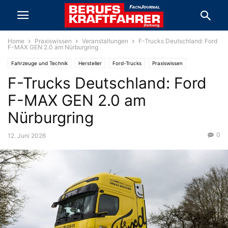
Home
Praxiswissen
Veranstaltungen
F-Trucks Deutschland: Ford
F-MAX GEN 2.0 am Nürburgring
Fahrzeuge und Technik
Hersteller
Ford-Trucks
Praxiswissen
F-Trucks Deutschland: Ford
Veranstaltungen
F-MAX GEN 2.0 am
Nürburgring
0
12. Juni 2026